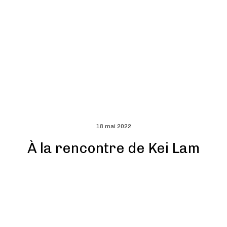
18 mai 2022
À la rencontre de Kei Lam