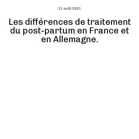
11 août 2021
Les différences de traitement
du post-partum en France et
en Allemagne.