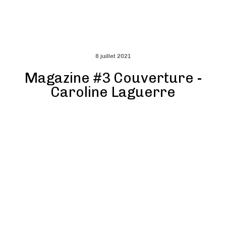
8 juillet 2021
Magazine #3 Couverture -
Caroline Laguerre