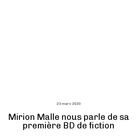
23 mars 2020
Mirion Malle nous parle de sa
première BD de fiction