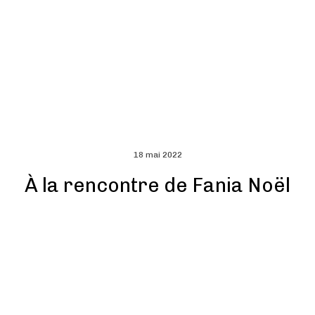
18 mai 2022
À la rencontre de Fania Noël