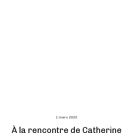
1 mars 2020
À la rencontre de Catherine