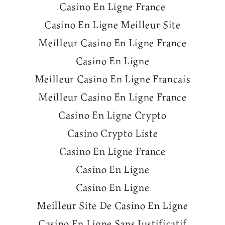
Casino En Ligne France
Casino En Ligne Meilleur Site
Meilleur Casino En Ligne France
Casino En Ligne
Meilleur Casino En Ligne Francais
Meilleur Casino En Ligne France
Casino En Ligne Crypto
Casino Crypto Liste
Casino En Ligne France
Casino En Ligne
Casino En Ligne
Meilleur Site De Casino En Ligne
Casino En Ligne Sans Justificatif