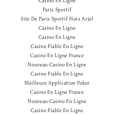
Casino En Ligne
Paris Sportif
Site De Paris Sportif Hors Arjel
Casino En Ligne
Casino En Ligne
Casino Fiable En Ligne
Casino En Ligne France
Nouveau Casino En Ligne
Casino Fiable En Ligne
Meilleure Application Poker
Casino En Ligne France
Nouveau Casino En Ligne
Casino Fiable En Ligne