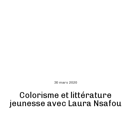
30 mars 2020
Colorisme et littérature
jeunesse avec Laura Nsafou